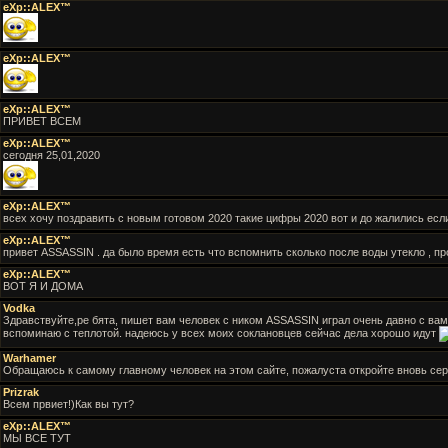
eXp::ALEX™
eXp::ALEX™
eXp::ALEX™
ПРИВЕТ ВСЕМ
eXp::ALEX™
сегодня 25,01,2020
eXp::ALEX™
всех хочу поздравить с новым готовом 2020 такие цифры 2020 вот и до жалились есл
eXp::ALEX™
привет ASSASSIN . да было время есть что вспомнить сколько после воды утекло , про 
eXp::ALEX™
ВОТ Я И ДОМА
Vodka
Здравствуйте,ре бята, пишет вам человек с ником ASSASSIN играл очень давно с ва
вспоминаю с теплотой. надеюсь у всех моих соклановцев сейчас дела хорошо идут
Warhamer
Обращаюсь к самому главному человек на этом сайте, пожалуста откройте вновь сер
Prizrak
Всем првиет!)Как вы тут?
eXp::ALEX™
МЫ ВСЕ ТУТ