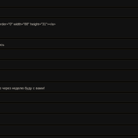
order="0" width="88" height="31"></a>
ось
е через неделю буду с вами!