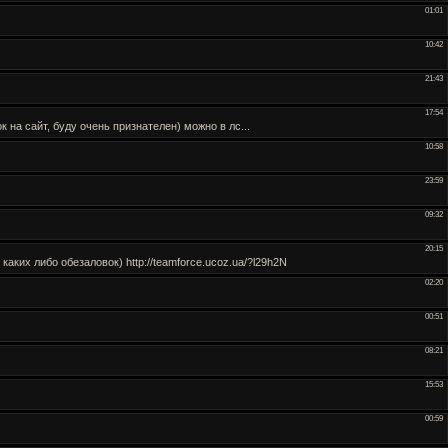
01:01
10:42
21:43
17:54
на сайт, буду очень признателен) можно в лс...
10:58
23:59
09:32
20:15
ких либо обезаловок) http://teamforce.ucoz.ua/?l29h2N
02:20
00:51
08:21
15:53
00:59