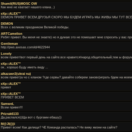
Shamil(RUS)MOSC OW
Как мне не хватает нашего клана...)
eXp::ALEX™
DEMON ПРИВЕТ ВСЕМ ДРУЗЬЯ СКОРО МЫ БУДЕМ ИГРАТЬ МЫ ЖИВЫ МЫ ТУТ ВС
DEMON
Всех с великим праздником Великой победы.
ARTCamelion
Ребят привет. Вы меня не знаете) но я думаю это не помешает мне спросить у вас пр
Gentleman
http://pws.axesas.com/id/4622944
Lonely
всем привет!вот первый день на сайте.все нравится!народ общительный,тем ы фору
eXp::ALEX™
ок.. хорошо Буду иметь виду ...
alkazawr2(ukrai na)
всем привет)а чо с кланом ?где сервы? давайте соберем заново)играть бдем на моем 
eXp::ALEX™
привет
eXp::ALEX™
ПРИВЕТ ВСЕМ
SamweL
Всем привет!!!
Prizrak6133
Да,распался))Ща вот с бургами ебашу))
M@JI(())i
Привет всем! Как делище? ЧЕ Команда распалась? Не вижу жизни на сайте?