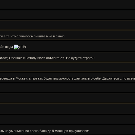
йти в тс что случилось пишите мне в скайп
кайп сюда
атает, Обещаю к началу июля объявиться. Не судите строго!!!
еезда в Москву. а там как будет возможность дам знать о себе. Держитесь .. по всем 
ать на уменьшение срока бана до 9 месяцев при условии: