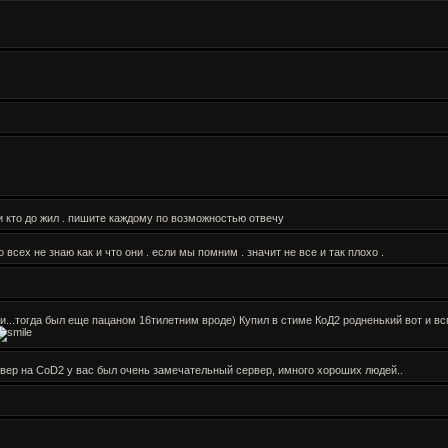
и кто до жил . пишите каждому по возможностью отвечу
всех не знаю как и что они . если мы помним . значит не все и так плохо .
ми...тогда был еще пацаном 16тилетним вроде) Купил в стиме КоД2 родненький вот и
вер на CoD2 у вас был очень замечательный сервер, имного хороших людей..