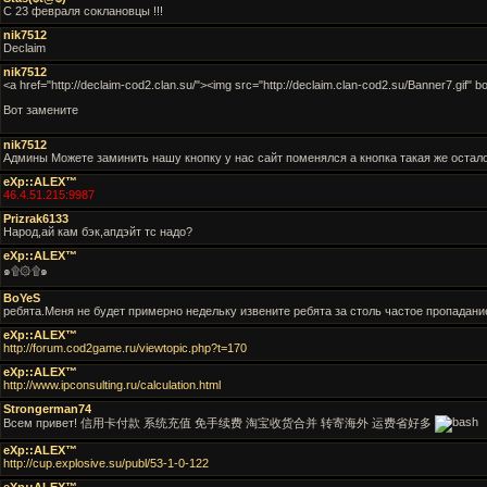
С 23 февраля соклановцы !!!
nik7512
Declaim
nik7512
<a href="http://declaim-cod2.clan.su/"><img src="http://declaim.clan-cod2.su/Banner7.gif" b
Вот замените
nik7512
Админы Можете заминить нашу кнопку у нас сайт поменялся а кнопка такая же остал
eXp::ALEX™
46.4.51.215:9987
Prizrak6133
Народ,ай кам бэк,апдэйт тс надо?
eXp::ALEX™
๑۩۞۩๑
BoYeS
ребята.Меня не будет примерно недельку извените ребята за столь частое пропадани
eXp::ALEX™
http://forum.cod2game.ru/viewtopic.php?t=170
eXp::ALEX™
http://www.ipconsulting.ru/calculation.html
Strongerman74
Всем привет! 信用卡付款 系统充值 免手续费 淘宝收货合并 转寄海外 运费省好多
eXp::ALEX™
http://cup.explosive.su/publ/53-1-0-122