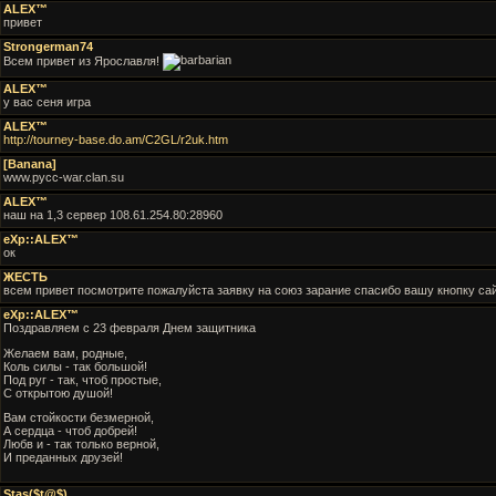
ALEX™
привет
Strongerman74
Всем привет из Ярославля!
ALEX™
у вас сеня игра
ALEX™
http://tourney-base.do.am/C2GL/r2uk.htm
[Banana]
www.pycc-war.clan.su
ALEX™
наш на 1,3 сервер 108.61.254.80:28960
eXp::ALEX™
ок
ЖЕСТЬ
всем привет посмотрите пожалуйста заявку на союз зарание спасибо вашу кнопку сайта
eXp::ALEX™
Поздравляем с 23 февраля Днем защитника
Желаем вам, родные,
Коль силы - так большой!
Под руг - так, чтоб простые,
С открытою душой!
Вам стойкости безмерной,
А сердца - чтоб добрей!
Любв и - так только верной,
И преданных друзей!
Stas($t@$)