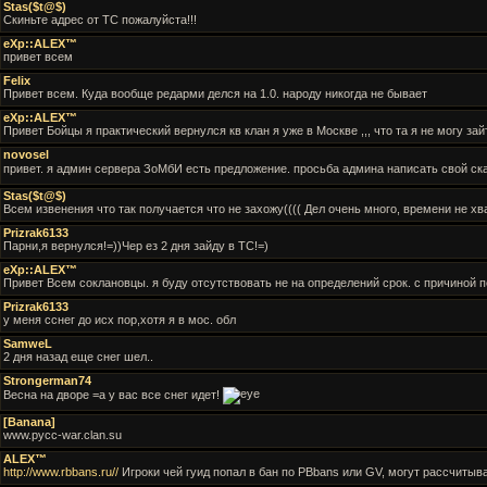
Stas($t@$)
Скиньте адрес от ТС пожалуйста!!!
eXp::ALEX™
привет всем
Felix
Привет всем. Куда вообще редарми делся на 1.0. народу никогда не бывает
eXp::ALEX™
Привет Бойцы я практический вернулся кв клан я уже в Москве ,,, что та я не могу за
novosel
привет. я админ сервера ЗоМбИ есть предложение. просьба админа написать свой с
Stas($t@$)
Всем извенения что так получается что не захожу(((( Дел очень много, времени не хв
Prizrak6133
Парни,я вернулся!=))Чер ез 2 дня зайду в ТС!=)
eXp::ALEX™
Привет Всем соклановцы. я буду отсутствовать не на определений срок. с причиной пер
Prizrak6133
у меня сснег до исх пор,хотя я в мос. обл
SamweL
2 дня назад еще снег шел..
Strongerman74
Весна на дворе =а у вас все снег идет!
[Banana]
www.pycc-war.clan.su
ALEX™
http://www.rbbans.ru//
Игроки чей гуид попал в бан по PBbans или GV, могут рассчитыв