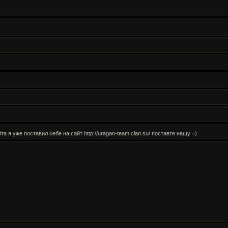
 я уже поставил себе на сайт http://uragan-team.clan.su/ поставте нашу =)