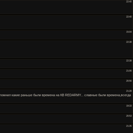
22:40
22:40
15:04
22:38
22:38
21:06
20:56
21:28
 вспомнил какие раньше были времена на КВ REDARMY... славные были времена,всегда
19:33
20:53
21:35