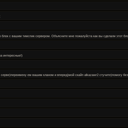
Е
о блок с вашим тимспик сервером. Объясните мне пожалуйста как вы сделали этот блок 
ма интересные!)
серве)переимену ем вашим кланом и вперед)мой скайп alkazawr2 стучите)помогу без ка