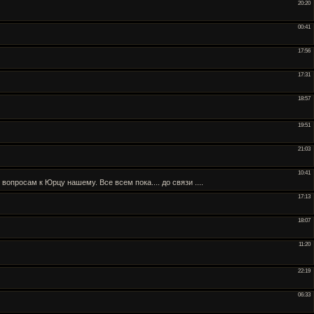
20:20
00:41
17:56
17:31
18:57
19:51
21:03
10:41
вопросам к Юрцу нашему. Все всем пока.... до связи ....
17:13
18:07
11:20
22:19
06:33